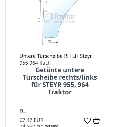
Untere Türscheibe RH LH Steyr
955 964 flach
Getönte untere
Türscheibe rechts/links
für STEYR 955, 964
Traktor
Ei...
67,47 EUR
inkl. MwSt.
zzgl.
Versand