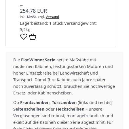
...
254,78 EUR
inkl. MwSt.
zzgl.
Versand
Lagerbestand:
1 Stück
,
Versandgewicht:
5,2
kg
Die
Fiat Winner Serie
setzte Maßstäbe mit
modernen Kabinen, leistungs­starken Motoren und
hoher Einsatzbreite bei Landwirtschaft und
Transport. Damit Ihre Kabine auch Jahre später
noch zuverlässig schützt, brauchen Sie hochwertige
Ersatz‑ oder Kabinenscheiben.
Ob
Frontscheiben
,
Türscheiben
(links und rechts),
Seitenscheiben
oder
Heckscheiben
– unsere
Verglasungen sind robust, montage­freundlich und
exakt auf die Kabinen dieser Serie abgestimmt. Für
freie Sicht, sicheren Schutz und minimalen