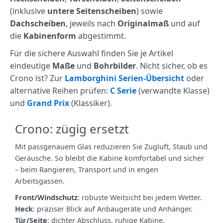
(inklusive
untere Seitenscheiben
) sowie
Dachscheiben
, jeweils nach
Originalmaß
und auf
die
Kabinenform
abgestimmt.
Für die sichere Auswahl finden Sie je Artikel
eindeutige
Maße
und
Bohrbilder
. Nicht sicher, ob es
Crono ist? Zur
Lamborghini Serien‑Übersicht
oder
alternative Reihen prüfen:
C Serie
(verwandte Klasse)
und
Grand Prix
(Klassiker).
Crono: zügig ersetzt
Mit passgenauem Glas reduzieren Sie Zugluft, Staub und
Geräusche. So bleibt die Kabine komfortabel und sicher
– beim Rangieren, Transport und in engen
Arbeitsgassen.
Front/Windschutz
: robuste Weitsicht bei jedem Wetter.
Heck
: präziser Blick auf Anbaugeräte und Anhänger.
Tür/Seite
: dichter Abschluss, ruhige Kabine.