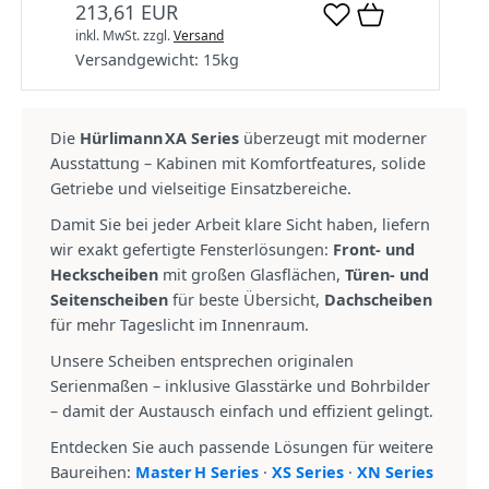
213,61 EUR
inkl. MwSt.
zzgl.
Versand
Versandgewicht:
15
kg
Die
Hürlimann XA Series
überzeugt mit moderner
Ausstattung – Kabinen mit Komfortfeatures, solide
Getriebe und vielseitige Einsatzbereiche.
Damit Sie bei jeder Arbeit klare Sicht haben, liefern
wir exakt gefertigte Fensterlösungen:
Front‑ und
Heckscheiben
mit großen Glasflächen,
Türen‑ und
Seitenscheiben
für beste Übersicht,
Dachscheiben
für mehr Tageslicht im Innenraum.
Unsere Scheiben entsprechen originalen
Serienmaßen – inklusive Glasstärke und Bohrbilder
– damit der Austausch einfach und effizient gelingt.
Entdecken Sie auch passende Lösungen für weitere
Baureihen:
Master H Series
·
XS Series
·
XN Series