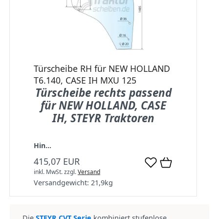
Türscheibe RH für NEW HOLLAND
T6.140, CASE IΗ MXU 125
Türscheibe rechts passend
für NEW HOLLAND, CASE
IH, STEYR Traktoren
Hin...
415,07 EUR
inkl. MwSt.
zzgl.
Versand
Versandgewicht:
21,9
kg
Die
STEYR CVT Serie
kombiniert stufenlose