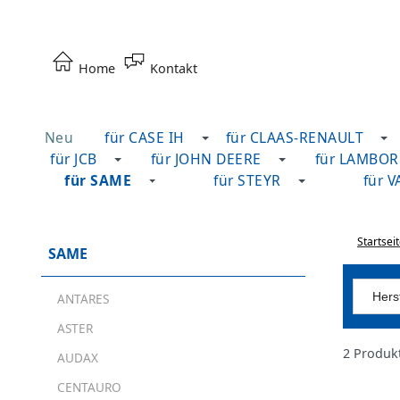
Home
Kontakt
Neu
für CASE IH
für CLAAS-RENAULT
für JCB
für JOHN DEERE
für LAMBOR
für SAME
für STEYR
für 
Startsei
SAME
Herst
ANTARES
ASTER
2 Produk
AUDAX
CENTAURO