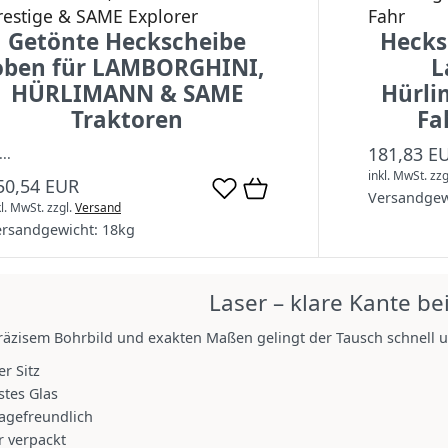
restige & SAME Explorer
Fahr
Getönte Heckscheibe
Hecks
oben für LAMBORGHINI,
L
HÜRLIMANN & SAME
Hürli
Traktoren
Fa
181,83 E
...
inkl. MwSt.
zzg
50,54 EUR
Versandgew
kl. MwSt.
zzgl.
Versand
ersandgewicht:
18
kg
Laser – klare Kante bei
räzisem Bohrbild und exakten Maßen gelingt der Tausch schnell u
er Sitz
tes Glas
agefreundlich
r verpackt