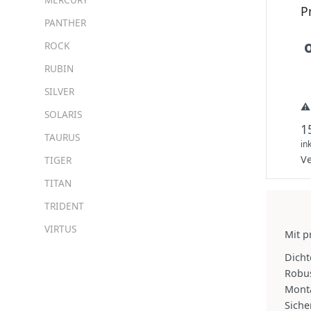
P
PANTHER
ROCK
RUBIN
SILVER
⚠️
SOLARIS
1
TAURUS
in
V
TIGER
TITAN
TRIDENT
VIRTUS
Mit p
Dicht
Robus
Mont
Siche