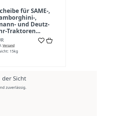
cheibe für SAME-,
amborghini-,
mann- und Deutz-
hr-Traktoren...
UR
l.
Versand
icht:
15
kg
 der Sicht
nd zuverlässig.