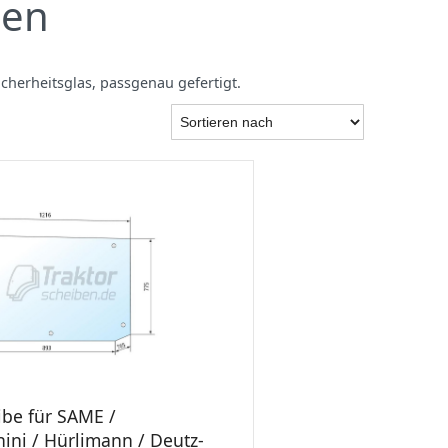
ben
icherheitsglas, passgenau gefertigt.
ibe für SAME /
ni / Hürlimann / Deutz-