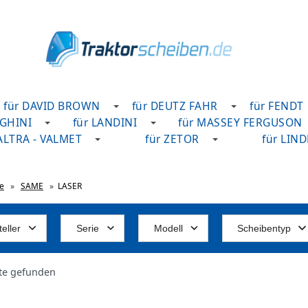
für DAVID BROWN
für DEUTZ FAHR
für FENDT
GHINI
für LANDINI
für MASSEY FERGUSON
VALTRA - VALMET
für ZETOR
für LIN
te
»
SAME
»
LASER
eller
Serie
Modell
Scheibentyp
te gefunden