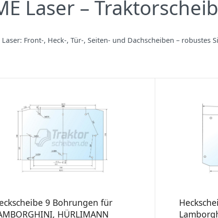
E Laser – Traktorschei
Laser: Front‑, Heck‑, Tür‑, Seiten‑ und Dachscheiben – robustes S
eckscheibe 9 Bohrungen für
Hecksche
AMBORGHINI, HÜRLIMANN
Lamborghi