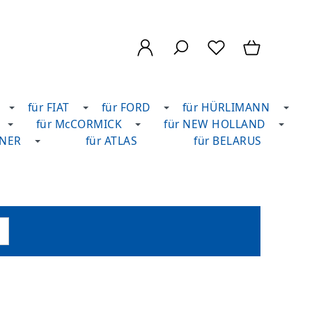
für FIAT
für FORD
für HÜRLIMANN
für McCORMICK
für NEW HOLLAND
DNER
für ATLAS
für BELARUS