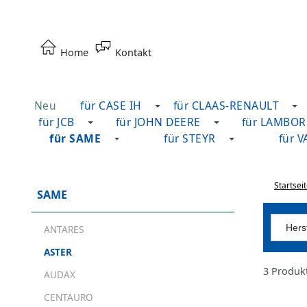
Home
Kontakt
Neu
für CASE IH
für CLAAS-RENAULT
für JCB
für JOHN DEERE
für LAMBOR
für SAME
für STEYR
für 
Startsei
SAME
Herst
ANTARES
ASTER
3 Produk
AUDAX
CENTAURO