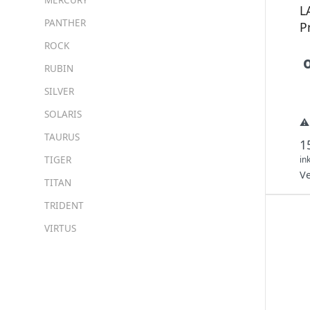
L
PANTHER
P
ROCK
RUBIN
SILVER
SOLARIS
⚠️
TAURUS
1
TIGER
in
V
TITAN
TRIDENT
VIRTUS