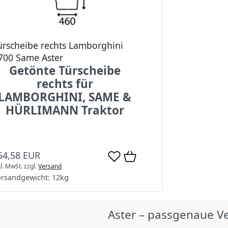
ürscheibe rechts Lamborghini
700 Same Aster
Getönte Türscheibe
rechts für
LAMBORGHINI, SAME &
HÜRLIMANN Traktor
54,58 EUR
kl. MwSt.
zzgl.
Versand
ersandgewicht:
12
kg
Aster – passgenaue V