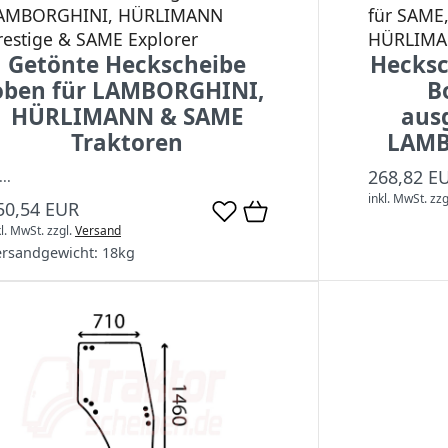
AMBORGHINI, HÜRLIMANN
für SAME
restige & SAME Explorer
HÜRLIM
Getönte Heckscheibe
Hecksc
oben für LAMBORGHINI,
B
HÜRLIMANN & SAME
aus
Traktoren
LAMB
268,82 E
...
inkl. MwSt.
zzg
50,54 EUR
kl. MwSt.
zzgl.
Versand
ersandgewicht:
18
kg