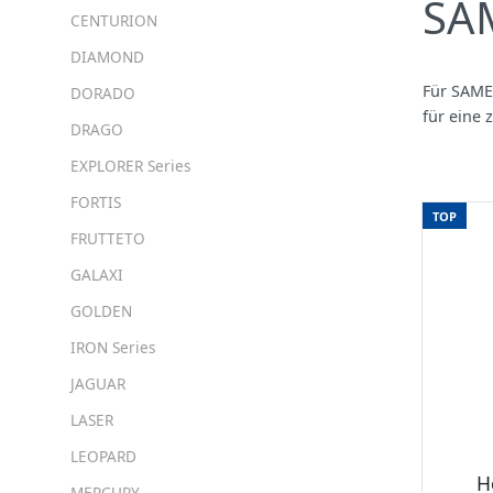
SAM
CENTURION
DIAMOND
Für SAME 
DORADO
für eine
DRAGO
EXPLORER Series
FORTIS
TOP
FRUTTETO
GALAXI
GOLDEN
IRON Series
JAGUAR
LASER
LEOPARD
H
MERCURY