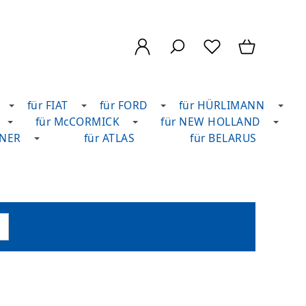
für FIAT
für FORD
für HÜRLIMANN
für McCORMICK
für NEW HOLLAND
DNER
für ATLAS
für BELARUS