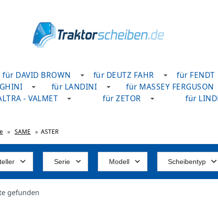
für DAVID BROWN
für DEUTZ FAHR
für FENDT
GHINI
für LANDINI
für MASSEY FERGUSON
VALTRA - VALMET
für ZETOR
für LIN
te
»
SAME
»
ASTER
eller
Serie
Modell
Scheibentyp
te gefunden