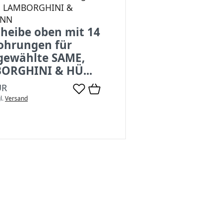
, LAMBORGHINI &
ANN
heibe oben mit 14
ohrungen für
gewählte SAME,
ORGHINI & HÜ...
UR
l.
Versand