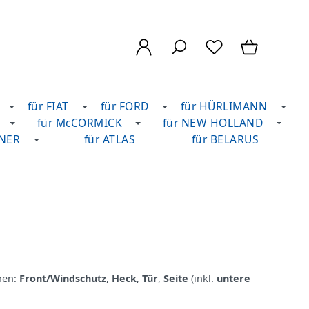
für FIAT
für FORD
für HÜRLIMANN
für McCORMICK
für NEW HOLLAND
DNER
für ATLAS
für BELARUS
hen:
Front/Windschutz
,
Heck
,
Tür
,
Seite
(inkl.
untere