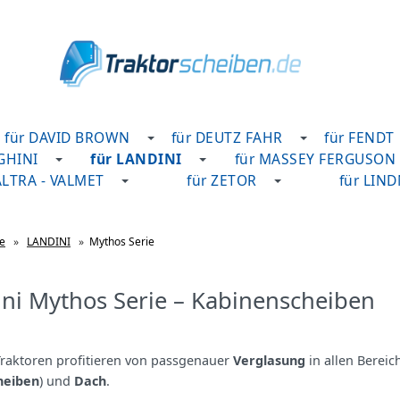
für DAVID BROWN
für DEUTZ FAHR
für FENDT
GHINI
für LANDINI
für MASSEY FERGUSON
ALTRA - VALMET
für ZETOR
für LIN
te
»
LANDINI
»
Mythos Serie
ni Mythos Serie – Kabinenscheiben
raktoren profitieren von passgenauer
Verglasung
in allen Bereic
heiben
) und
Dach
.