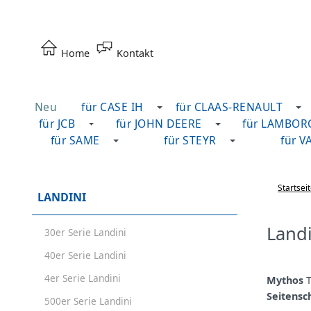
Home
Kontakt
Neu
für CASE IH
für CLAAS-RENAULT
für JCB
für JOHN DEERE
für LAMBOR
für SAME
für STEYR
für V
Startsei
LANDINI
Landi
30er Serie Landini
40er Serie Landini
4er Serie Landini
Mythos
T
Seitensc
500er Serie Landini