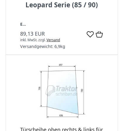
Leopard Serie (85 / 90)
E...
89,13 EUR
inkl. MwSt.
zzgl.
Versand
Versandgewicht:
6,9
kg
Türscheibe oben rechts & links für