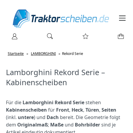
Startseite
»
LAMBORGHINI
»
Rekord Serie
Lamborghini Rekord Serie –
Kabinenscheiben
Für die
Lamborghini Rekord Serie
stehen
Kabinenscheiben
für
Front
,
Heck
,
Türen
,
Seiten
(inkl.
untere
) und
Dach
bereit. Die Geometrie folgt
dem
Originalmaß
;
Maße
und
Bohrbilder
sind je
Artikel eindeutig dokumentiert.