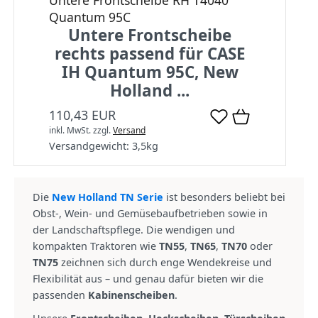
Untere Frontscheibe RH T4040
Quantum 95C
Untere Frontscheibe
rechts passend für CASE
IH Quantum 95C, New
Holland ...
110,43 EUR
inkl. MwSt.
zzgl.
Versand
Versandgewicht:
3,5
kg
Die
New Holland TN Serie
ist besonders beliebt bei
Obst-, Wein- und Gemüsebaufbetrieben sowie in
der Landschaftspflege. Die wendigen und
kompakten Traktoren wie
TN55
,
TN65
,
TN70
oder
TN75
zeichnen sich durch enge Wendekreise und
Flexibilität aus – und genau dafür bieten wir die
passenden
Kabinenscheiben
.