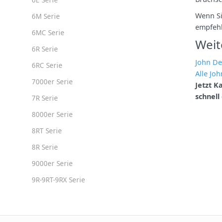
Wenn Si
6M Serie
empfehl
6MC Serie
Weit
6R Serie
John De
6RC Serie
Alle Jo
7000er Serie
Jetzt K
schnell 
7R Serie
8000er Serie
8RT Serie
8R Serie
9000er Serie
9R-9RT-9RX Serie