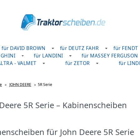
für DAVID BROWN
für DEUTZ FAHR
für FENDT
RGHINI
für LANDINI
für MASSEY FERGUSON
ALTRA - VALMET
für ZETOR
für LIN
te
»
JOHN DEERE
»
5R Serie
Deere 5R Serie – Kabinenscheiben
enscheiben für John Deere 5R Serie