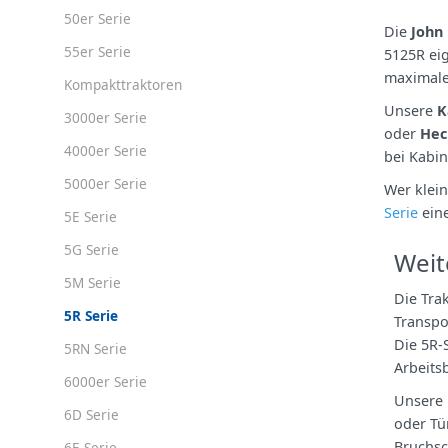
50er Serie
Die
John
55er Serie
5125R eig
maximale 
Kompakttraktoren
Unsere
K
3000er Serie
oder
Hec
4000er Serie
bei Kabi
5000er Serie
Wer klei
Serie
eine
5E Serie
5G Serie
Weit
5M Serie
Die Tra
5R Serie
Transpo
Die 5R-
5RN Serie
Arbeits
6000er Serie
Unsere
6D Serie
oder Tü
Bruchsc
6E Serie