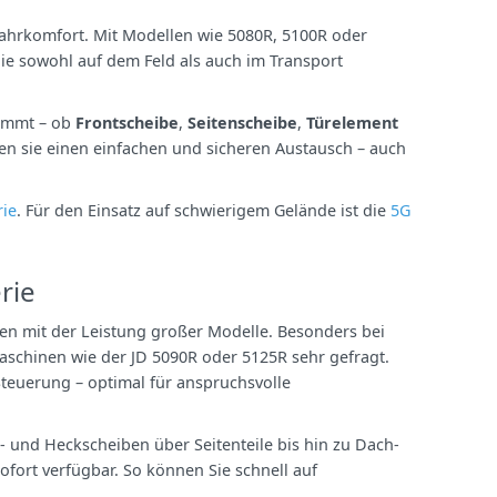
ahrkomfort. Mit Modellen wie 5080R, 5100R oder
 die sowohl auf dem Feld als auch im Transport
timmt – ob
Frontscheibe
,
Seitenscheibe
,
Türelement
hen sie einen einfachen und sicheren Austausch – auch
rie
. Für den Einsatz auf schwierigem Gelände ist die
5G
rie
n mit der Leistung großer Modelle. Besonders bei
schinen wie der JD 5090R oder 5125R sehr gefragt.
Steuerung – optimal für anspruchsvolle
 und Heckscheiben über Seitenteile bis hin zu Dach-
ofort verfügbar. So können Sie schnell auf