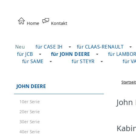
Home
Kontakt
Neu
für CASE IH
für CLAAS-RENAULT
für JCB
für JOHN DEERE
für LAMBO
für SAME
für STEYR
für V
Startsei
JOHN DEERE
John 
10er Serie
20er Serie
30er Serie
Kabin
40er Serie