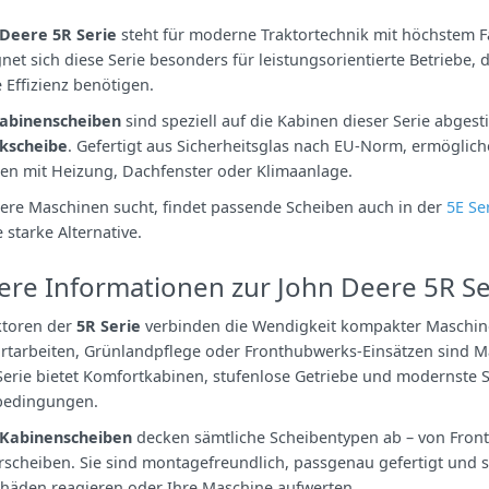
 Deere 5R Serie
steht für moderne Traktortechnik mit höchstem F
net sich diese Serie besonders für leistungsorientierte Betriebe,
Effizienz benötigen.
abinenscheiben
sind speziell auf die Kabinen dieser Serie abges
kscheibe
. Gefertigt aus Sicherheitsglas nach EU-Norm, ermöglic
nen mit Heizung, Dachfenster oder Klimaanlage.
nere Maschinen sucht, findet passende Scheiben auch in der
5E Se
 starke Alternative.
ere Informationen zur John Deere 5R Se
ktoren der
5R Serie
verbinden die Wendigkeit kompakter Maschine
rtarbeiten, Grünlandpflege oder Fronthubwerks-Einsätzen sind Ma
Serie bietet Komfortkabinen, stufenlose Getriebe und modernste 
bedingungen.
Kabinenscheiben
decken sämtliche Scheibentypen ab – von Front-
rscheiben. Sie sind montagefreundlich, passgenau gefertigt und s
häden reagieren oder Ihre Maschine aufwerten.