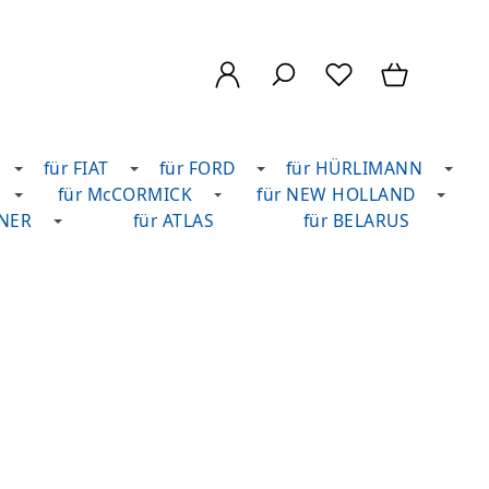
für FIAT
für FORD
für HÜRLIMANN
für McCORMICK
für NEW HOLLAND
DNER
für ATLAS
für BELARUS