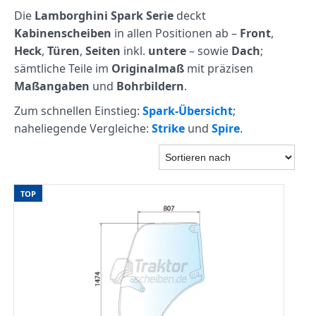
Die
Lamborghini Spark Serie
deckt
Kabinenscheiben
in allen Positionen ab –
Front
,
Heck
,
Türen
,
Seiten
inkl.
untere
– sowie
Dach
;
sämtliche Teile im
Originalmaß
mit präzisen
Maßangaben
und
Bohrbildern
.
Zum schnellen Einstieg:
Spark‑Übersicht
;
naheliegende Vergleiche:
Strike
und
Spire
.
TOP