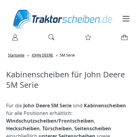
Startseite
»
JOHN DEERE
»
5M Serie
Kabinenscheiben für John Deere
5M Serie
Für die
John Deere 5M Serie
sind
Kabinenscheiben
für alle Positionen erhältlich:
Windschutzscheiben/Frontscheiben
,
Heckscheiben
,
Türscheiben
,
Seitenscheiben
einschließlich
unterer Seitenscheiben
sowie