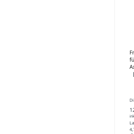
F
f
A
Di
1
in
L
4,