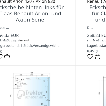
enault Arion 420 / Axion 830
Renault A
ckscheibe hinten links für
Ecksch
Claas Renault Arion- und
für C
Axion-Serie
und 
ese ...
Di...
56,33 EUR
268,23 E
kl. MwSt.
zzgl.
Versand
inkl. MwSt.
zzg
agerbestand:
1 Stück
,
Versandgewicht:
Lagerbesta
kg
6,05
kg