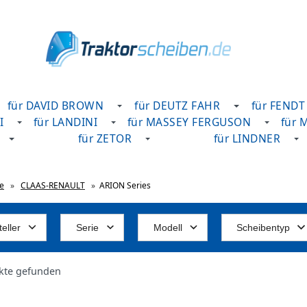
für DAVID BROWN
für DEUTZ FAHR
für FENDT
I
für LANDINI
für MASSEY FERGUSON
für 
für ZETOR
für LINDNER
te
»
CLAAS-RENAULT
»
ARION Series
eller
Serie
Modell
Scheibentyp
kte gefunden