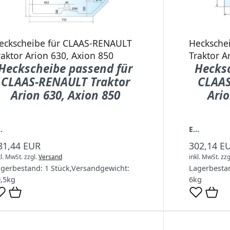
eckscheibe für CLAAS-RENAULT
Hecksche
raktor Arion 630, Axion 850
Traktor A
Heckscheibe passend für
Hecksc
CLAAS-RENAULT Traktor
CLAAS
Arion 630, Axion 850
Ario
.
E...
81,44 EUR
302,14 E
kl. MwSt.
zzgl.
Versand
inkl. MwSt.
zzg
agerbestand:
1 Stück
,
Versandgewicht:
Lagerbesta
,5
kg
6
kg