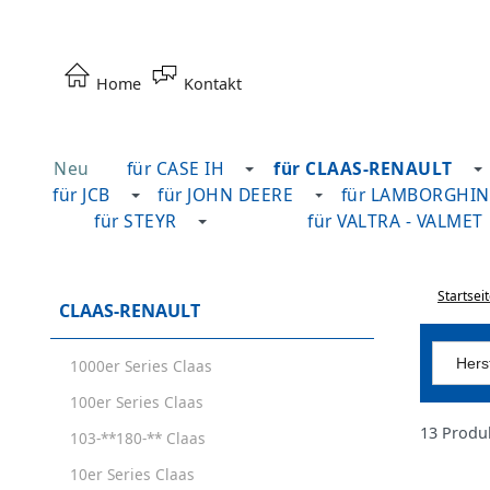
Home
Kontakt
Neu
für CASE IH
für CLAAS-RENAULT
für JCB
für JOHN DEERE
für LAMBORGHIN
für STEYR
für VALTRA - VALMET
Startsei
CLAAS-RENAULT
Herst
1000er Series Claas
100er Series Claas
13 Produ
103-**180-** Claas
10er Series Claas