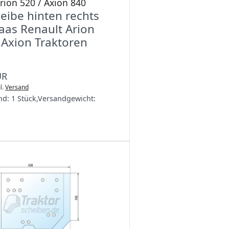
rion 520 / Axion 840
eibe hinten rechts
laas Renault Arion
Axion Traktoren
UR
l.
Versand
nd:
1 Stück
,
Versandgewicht: