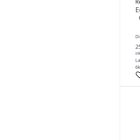
R
E
Di
2
in
L
6