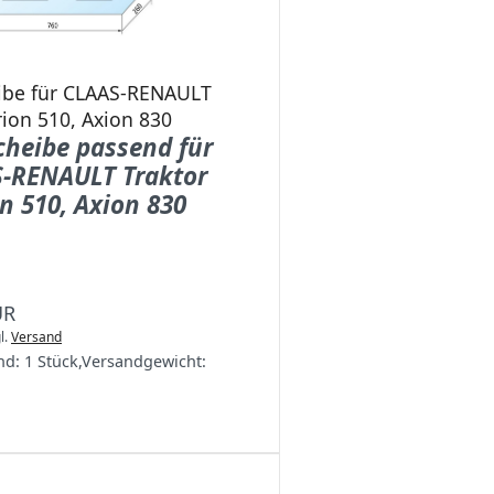
ibe für CLAAS-RENAULT
rion 510, Axion 830
heibe passend für
-RENAULT Traktor
n 510, Axion 830
UR
l.
Versand
nd:
1 Stück
,
Versandgewicht: