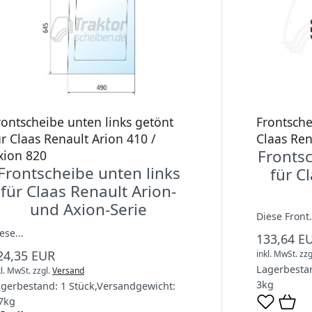
rontscheibe unten links getönt
Frontsche
ür Claas Renault Arion 410 /
Claas Ren
Fronts
xion 820
Frontscheibe unten links
für C
für Claas Renault Arion-
und Axion-Serie
Diese Front.
ese...
133,64 E
24,35 EUR
inkl. MwSt.
zzg
Lagerbesta
kl. MwSt.
zzgl.
Versand
3
kg
agerbestand:
1 Stück
,
Versandgewicht:
7
kg