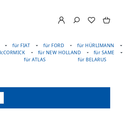
für FIAT
für FORD
für HÜRLIMANN
McCORMICK
für NEW HOLLAND
für SAME
für ATLAS
für BELARUS