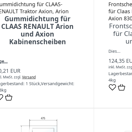
ummidichtung für CLAAS-
Frontsche
ENAULT Traktor Axion, Arion
für Claas
Gummidichtung für
Axion 83
Fronts
CLAAS RENAULT Arion
für Cl
und Axion
u
Kabinenscheiben
Dies...
124,35 E
ge...
inkl. MwSt.
zzg
0,21 EUR
Lagerbesta
kl. MwSt.
zzgl.
Versand
4
kg
agerbestand:
1 Stück
,
Versandgewicht:
3
kg