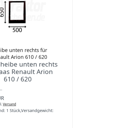
ibe unten rechts für
ault Arion 610 / 620
cheibe unten rechts
laas Renault Arion
610 / 620
..
UR
l.
Versand
nd:
1 Stück
,
Versandgewicht: