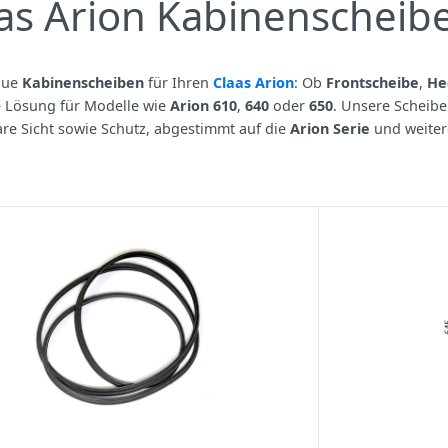
as Arion Kabinenscheib
aue
Kabinenscheiben
für Ihren
Claas Arion
: Ob
Frontscheibe
,
He
 Lösung für Modelle wie
Arion 610
,
640
oder
650
. Unsere Scheib
are Sicht sowie Schutz, abgestimmt auf die
Arion Serie
und weite