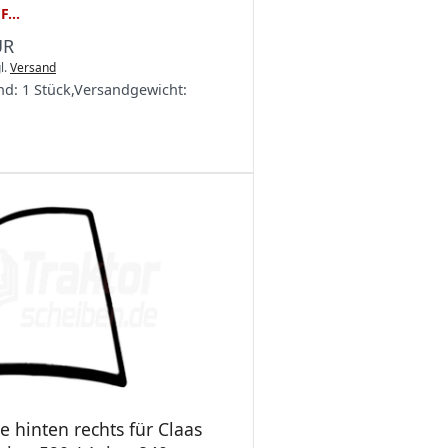
F...
UR
l.
Versand
nd:
1 Stück
,
Versandgewicht:
e hinten rechts für Claas