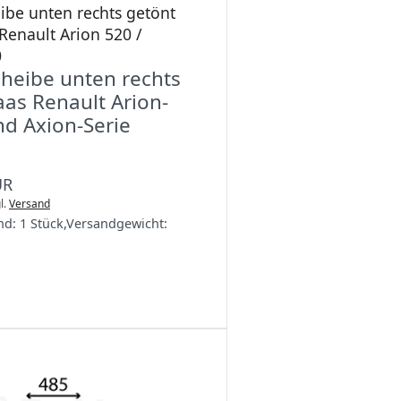
ibe unten rechts getönt
 Renault Arion 520 /
0
cheibe unten rechts
aas Renault Arion-
nd Axion-Serie
UR
l.
Versand
nd:
1 Stück
,
Versandgewicht: