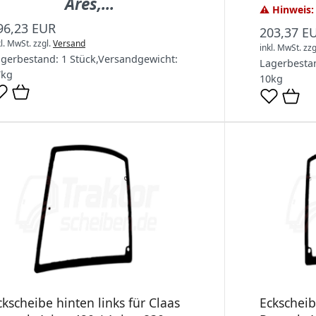
Ares,...
⚠️ Hinweis: 
96,23 EUR
203,37 E
kl. MwSt.
zzgl.
Versand
inkl. MwSt.
zzg
agerbestand:
1 Stück
,
Versandgewicht:
Lagerbesta
7
kg
10
kg
ckscheibe hinten links für Claas
Eckscheib