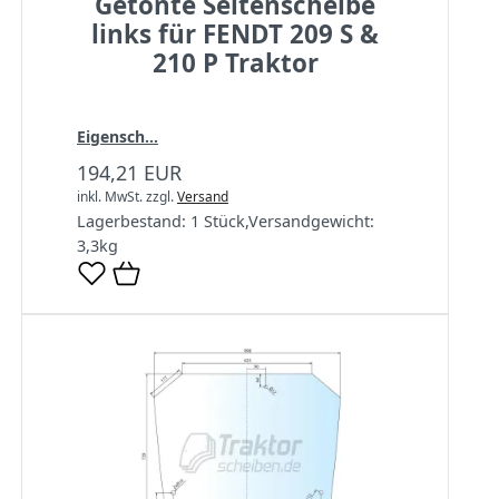
Getönte Seitenscheibe
links für FENDT 209 S &
210 P Traktor
Eigensch...
194,21 EUR
inkl. MwSt.
zzgl.
Versand
Lagerbestand:
1 Stück
,
Versandgewicht:
3,3
kg