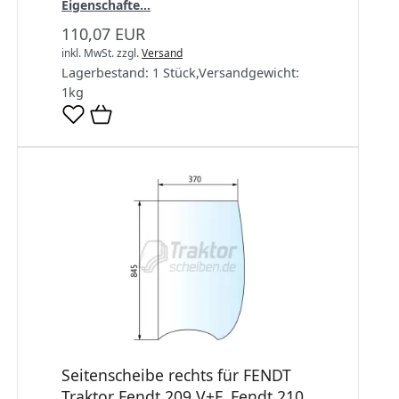
Eigenschafte...
110,07 EUR
inkl. MwSt.
zzgl.
Versand
Lagerbestand:
1 Stück
,
Versandgewicht:
1
kg
Seitenscheibe rechts für FENDT
Traktor Fendt 209 V+F, Fendt 210