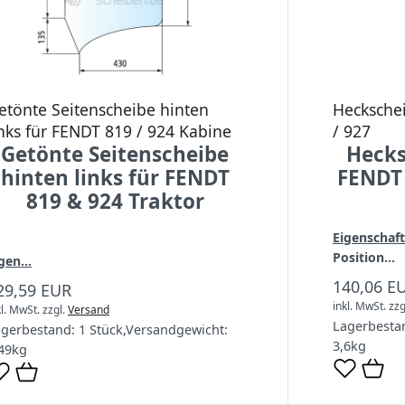
etönte Seitenscheibe hinten
Hecksche
inks für FENDT 819 / 924 Kabine
/ 927
Getönte Seitenscheibe
Hecks
hinten links für FENDT
FENDT 
819 & 924 Traktor
Eigenschaft
Position...
gen...
140,06 E
29,59 EUR
inkl. MwSt.
zzg
kl. MwSt.
zzgl.
Versand
Lagerbesta
agerbestand:
1 Stück
,
Versandgewicht:
3,6
kg
49
kg