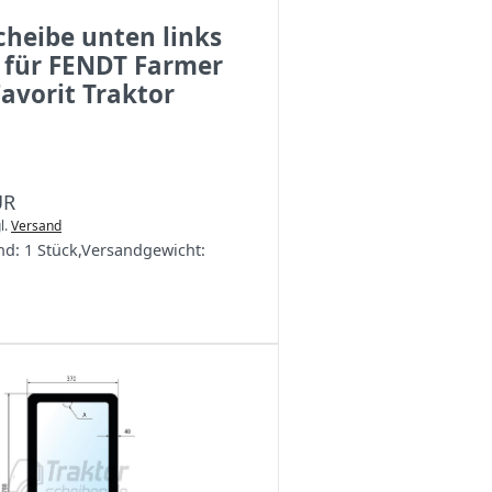
cheibe unten links
 für FENDT Farmer
avorit Traktor
UR
l.
Versand
nd:
1 Stück
,
Versandgewicht: