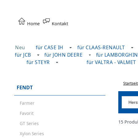
Home
Kontakt
Neu
für CASE IH
für CLAAS-RENAULT
für JCB
für JOHN DEERE
für LAMBORGHIN
für STEYR
für VALTRA - VALMET
Startsei
FENDT
Herst
Farmer
Favorit
15 Produ
GT Series
Xylon Series