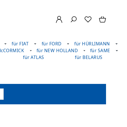
für FIAT
für FORD
für HÜRLIMANN
McCORMICK
für NEW HOLLAND
für SAME
für ATLAS
für BELARUS