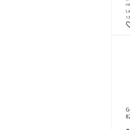
in
L
13
G
8