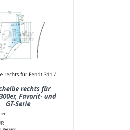
e rechts für Fendt 311 /
cheibe rechts für
300er, Favorit- und
GT-Serie
ei...
UR
l.
Versand