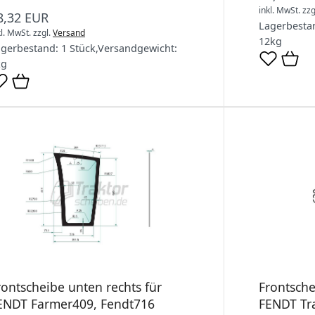
inkl. MwSt.
zzg
8,32 EUR
Lagerbesta
kl. MwSt.
zzgl.
Versand
12
kg
agerbestand:
1 Stück
,
Versandgewicht:
kg
rontscheibe unten rechts für
Frontsche
ENDT Farmer409, Fendt716
FENDT Tra