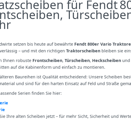
atzscheiben für Fendt 80
ntscheiben, Türscheibe
hr
dwirte setzen bis heute auf bewährte
Fendt 800er Vario Traktor
verlässig – und mit den richtigen
Traktorscheiben
bleiben sie ein
en Ihnen robuste
Frontscheiben
,
Türscheiben
,
Heckscheiben
un
itten auf die Kabinenform und einfach zu montieren.
älteren Baureihen ist Qualität entscheidend: Unsere Scheiben be
terial und sind für den harten Einsatz auf Feld und Straße gema
assende Serien finden Sie hier:
erie
rie
Sie Ihre alten Scheiben jetzt – für mehr Sicht, Sicherheit und Wert­