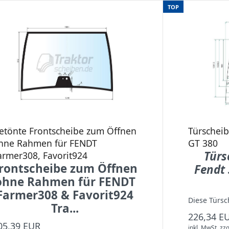
TOP
etönte Frontscheibe zum Öffnen
Türscheib
hne Rahmen für FENDT
GT 380
Türs
armer308, Favorit924
rontscheibe zum Öffnen
Fendt 
ohne Rahmen für FENDT
Farmer308 & Favorit924
Diese Türsch
Tra...
226,34 E
05,39 EUR
inkl. MwSt.
zzg