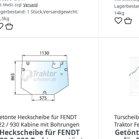
kl. MwSt.
zzgl.
Versand
Lagerbesta
agerbestand:
1 Stück
,
Versandgewicht:
14
kg
,5
kg
etönte Heckscheibe für FENDT
Türscheib
22 / 930 Kabine mit Bohrungen
Traktor F
Heckscheibe für FENDT
Getönt