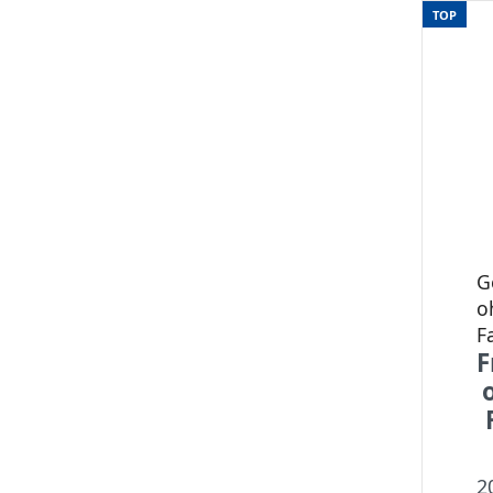
TOP
G
o
F
F
2