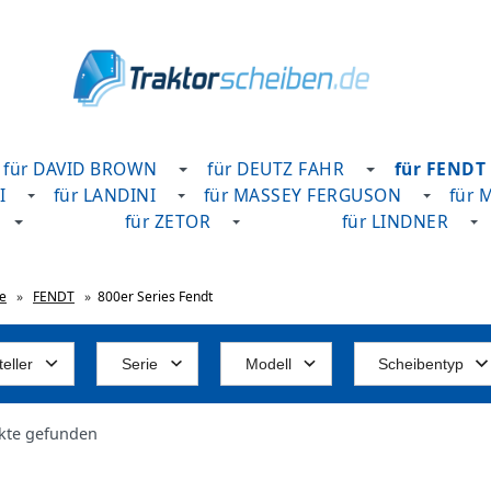
für DAVID BROWN
für DEUTZ FAHR
für FENDT
I
für LANDINI
für MASSEY FERGUSON
für 
für ZETOR
für LINDNER
te
»
FENDT
»
800er Series Fendt
eller
Serie
Modell
Scheibentyp
kte gefunden