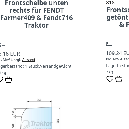
Frontscheibe unten
818
Fronts
rechts für FENDT
getönt
Farmer409 & Fendt716
& F
Traktor
E...
g...
109,24 E
3,18 EUR
inkl. MwSt.
zzg
kl. MwSt.
zzgl.
Versand
Lagerbesta
agerbestand:
1 Stück
,
Versandgewicht:
3
kg
5
kg