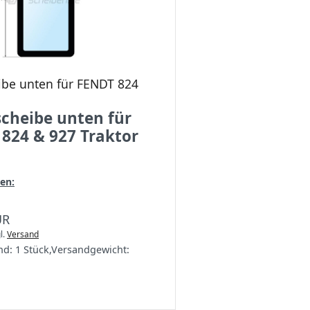
ibe unten für FENDT 824
cheibe unten für
824 & 927 Traktor
en:
UR
l.
Versand
nd:
1 Stück
,
Versandgewicht: