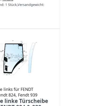
nd:
1 Stück
,
Versandgewicht:
e links für FENDT
endt 824, Fendt 939
e linke Türscheibe