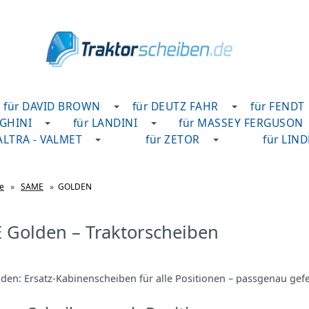
für DAVID BROWN
für DEUTZ FAHR
für FENDT
GHINI
für LANDINI
für MASSEY FERGUSON
VALTRA - VALMET
für ZETOR
für LIN
te
»
SAME
»
GOLDEN
 Golden – Traktorscheiben
en: Ersatz‑Kabinenscheiben für alle Positionen – passgenau gefert