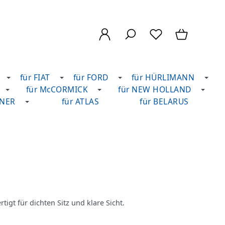
für FIAT
für FORD
für HÜRLIMANN
für McCORMICK
für NEW HOLLAND
DNER
für ATLAS
für BELARUS
igt für dichten Sitz und klare Sicht.