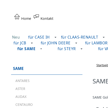
Home
Kontakt
Neu
für CASE IH
für CLAAS-RENAULT
für JCB
für JOHN DEERE
für LAMBOR
für SAME
für STEYR
für 
Startsei
SAME
SAME
ANTARES
ASTER
AUDAX
SAME Gold
CENTAURO