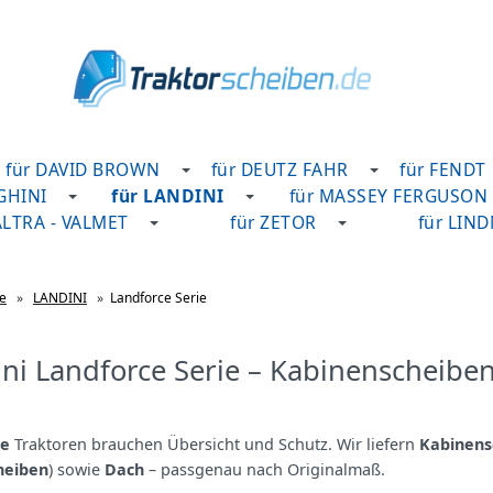
für DAVID BROWN
für DEUTZ FAHR
für FENDT
GHINI
für LANDINI
für MASSEY FERGUSON
ALTRA - VALMET
für ZETOR
für LIN
te
»
LANDINI
»
Landforce Serie
ni Landforce Serie – Kabinenscheibe
ce
Traktoren brauchen Übersicht und Schutz. Wir liefern
Kabinens
heiben
) sowie
Dach
– passgenau nach Originalmaß.