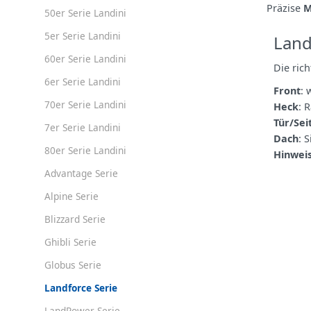
Präzise
M
50er Serie Landini
5er Serie Landini
Land
60er Serie Landini
Die ric
6er Serie Landini
Front
: 
70er Serie Landini
Heck
: 
Tür/Sei
7er Serie Landini
Dach
: 
80er Serie Landini
Hinweis
Advantage Serie
Alpine Serie
Blizzard Serie
Ghibli Serie
Globus Serie
Landforce Serie
LandPower Serie