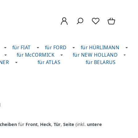
für FIAT
für FORD
für HÜRLIMANN
für McCORMICK
für NEW HOLLAND
DNER
für ATLAS
für BELARUS
n
cheiben
für
Front
,
Heck
,
Tür
,
Seite
(inkl.
untere