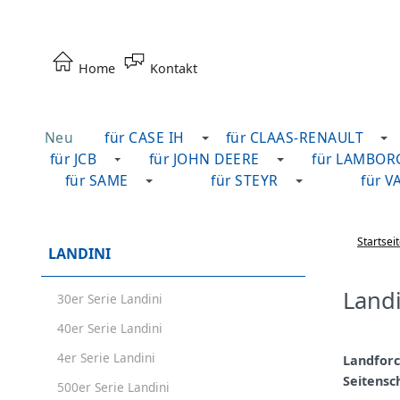
Home
Kontakt
Neu
für CASE IH
für CLAAS-RENAULT
für JCB
für JOHN DEERE
für LAMBOR
für SAME
für STEYR
für V
Startsei
LANDINI
Landi
30er Serie Landini
40er Serie Landini
4er Serie Landini
Landfor
Seitensc
500er Serie Landini