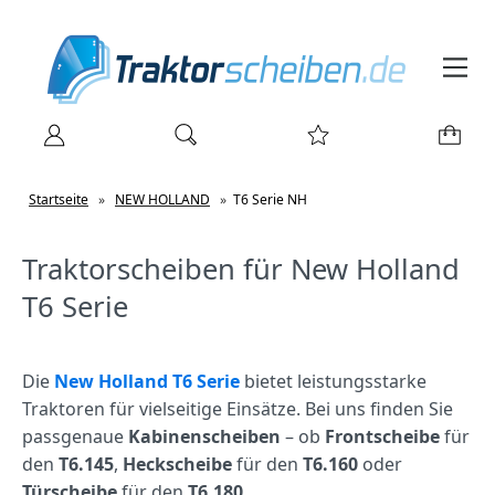
Startseite
»
NEW HOLLAND
»
T6 Serie NH
Traktorscheiben für New Holland
T6 Serie
Die
New Holland T6 Serie
bietet leistungsstarke
Traktoren für vielseitige Einsätze. Bei uns finden Sie
passgenaue
Kabinenscheiben
– ob
Frontscheibe
für
den
T6.145
,
Heckscheibe
für den
T6.160
oder
Türscheibe
für den
T6.180
.