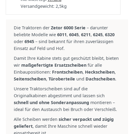
Versandgewicht:
2,5
kg
Die Traktoren der
Zetor 6000 Serie
– darunter
beliebte Modelle wie
6011
,
6045
,
6211
,
6245
,
6320
oder
6945
– sind bekannt für ihren zuverlässigen
Einsatz auf Feld und Hof.
Damit Ihre Kabine stets gut geschützt bleibt, bieten
wir
maßgefertigte Ersatzscheiben
für alle
Einbaupositionen:
Frontscheiben
,
Heckscheiben
,
Seitenscheiben
,
Türoberteile
und
Dachscheiben
.
Unsere Traktorscheiben sind auf die
Originalkabinen abgestimmt und lassen sich
schnell und ohne Sonderanpassung
montieren –
ideal für den Austausch bei Bruch oder Verschleiß.
Alle Scheiben werden
sicher verpackt und zügig
geliefert
, damit Ihre Maschine schnell wieder
einsatzbereit ist.