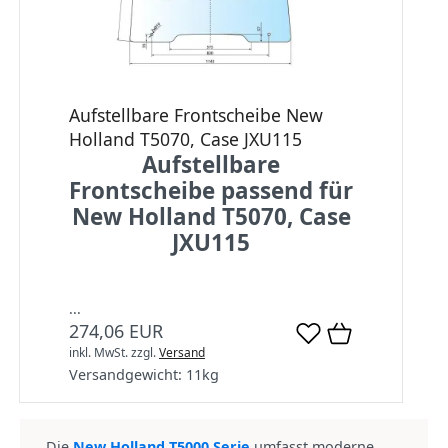
Aufstellbare Frontscheibe New
Holland T5070, Case JXU115
Aufstellbare
Frontscheibe passend für
New Holland T5070, Case
JXU115
...
274,06 EUR
inkl. MwSt.
zzgl.
Versand
Versandgewicht:
11
kg
Die
New Holland T5000 Serie
umfasst moderne