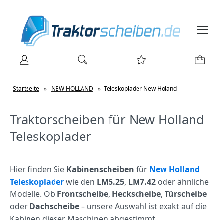
Startseite
»
NEW HOLLAND
»
Teleskoplader New Holand
Traktorscheiben für New Holland
Teleskoplader
Hier finden Sie
Kabinenscheiben
für
New Holland
Teleskoplader
wie den
LM5.25
,
LM7.42
oder ähnliche
Modelle. Ob
Frontscheibe
,
Heckscheibe
,
Türscheibe
oder
Dachscheibe
– unsere Auswahl ist exakt auf die
Kabinen dieser Maschinen abgestimmt.