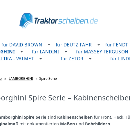
für DAVID BROWN
für DEUTZ FAHR
für FENDT
RGHINI
für LANDINI
für MASSEY FERGUSON
ALTRA - VALMET
für ZETOR
für LIN
te
»
LAMBORGHINI
»
Spire Serie
rghini Spire Serie – Kabinenscheibe
amborghini Spire Serie
sind
Kabinenscheiben
für Front, Heck, Tü
ginalmaß
mit dokumentierten
Maßen
und
Bohrbildern
.