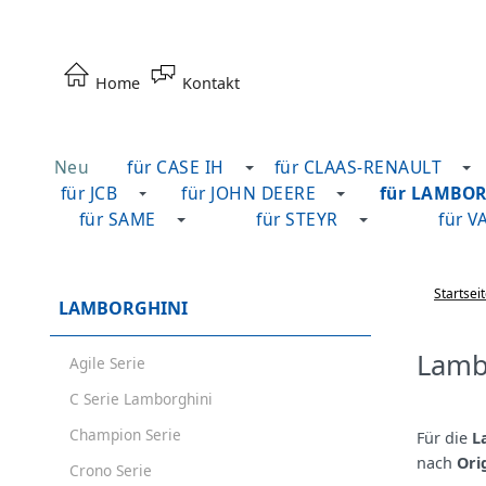
Home
Kontakt
Neu
für CASE IH
für CLAAS-RENAULT
für JCB
für JOHN DEERE
für LAMBO
für SAME
für STEYR
für V
Startsei
LAMBORGHINI
Lambo
Agile Serie
C Serie Lamborghini
Champion Serie
Für die
L
nach
Ori
Crono Serie