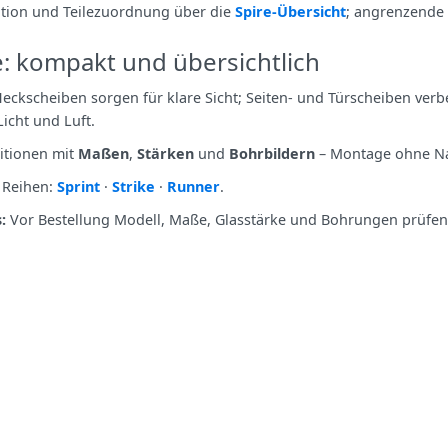
kation und Teilezuordnung über die
Spire‑Übersicht
; angrenzende
e: kompakt und übersichtlich
Heckscheiben sorgen für klare Sicht; Seiten‑ und Türscheiben ver
Licht und Luft.
sitionen mit
Maßen
,
Stärken
und
Bohrbildern
– Montage ohne Na
 Reihen:
Sprint
·
Strike
·
Runner
.
:
Vor Bestellung Modell, Maße, Glasstärke und Bohrungen prüfen