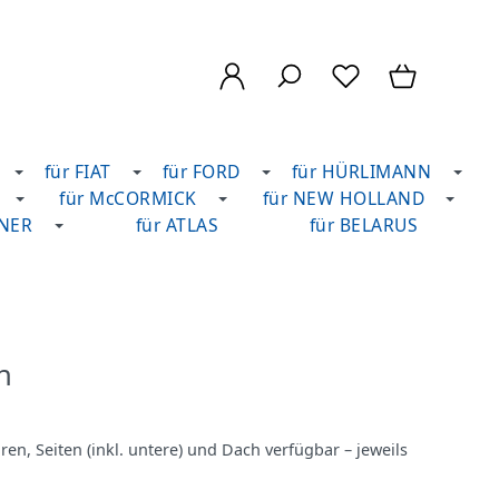
für FIAT
für FORD
für HÜRLIMANN
für McCORMICK
für NEW HOLLAND
DNER
für ATLAS
für BELARUS
n
ren, Seiten (inkl. untere) und Dach verfügbar – jeweils