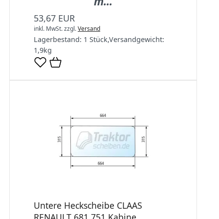
m...
53,67 EUR
inkl. MwSt.
zzgl.
Versand
Lagerbestand:
1 Stück
,
Versandgewicht:
1,9
kg
Untere Heckscheibe CLAAS
RENAULT 681 751 Kabine