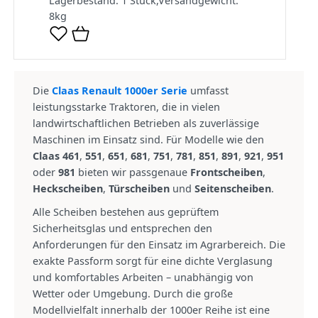
Lagerbestand:
1 Stück
,
Versandgewicht:
8
kg
Die
Claas Renault 1000er Serie
umfasst
leistungsstarke Traktoren, die in vielen
landwirtschaftlichen Betrieben als zuverlässige
Maschinen im Einsatz sind. Für Modelle wie den
Claas 461
,
551
,
651
,
681
,
751
,
781
,
851
,
891
,
921
,
951
oder
981
bieten wir passgenaue
Frontscheiben
,
Heckscheiben
,
Türscheiben
und
Seitenscheiben
.
Alle Scheiben bestehen aus geprüftem
Sicherheitsglas und entsprechen den
Anforderungen für den Einsatz im Agrarbereich. Die
exakte Passform sorgt für eine dichte Verglasung
und komfortables Arbeiten – unabhängig von
Wetter oder Umgebung. Durch die große
Modellvielfalt innerhalb der 1000er Reihe ist eine