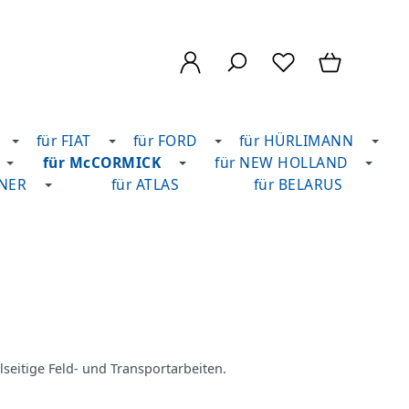
für FIAT
für FORD
für HÜRLIMANN
für McCORMICK
für NEW HOLLAND
DNER
für ATLAS
für BELARUS
lseitige Feld‑ und Transportarbeiten.