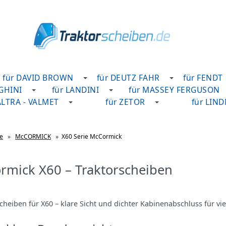
für DAVID BROWN
für DEUTZ FAHR
für FENDT
GHINI
für LANDINI
für MASSEY FERGUSON
ALTRA - VALMET
für ZETOR
für LIN
te
»
McCORMICK
»
X60 Serie McCormick
rmick X60 – Traktorscheiben
heiben für X60 – klare Sicht und dichter Kabinenabschluss für vie