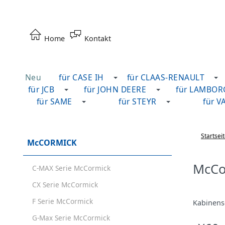
Home
Kontakt
Neu
für CASE IH
für CLAAS-RENAULT
für JCB
für JOHN DEERE
für LAMBOR
für SAME
für STEYR
für V
Startsei
McCORMICK
McCo
C-MAX Serie McCormick
CX Serie McCormick
F Serie McCormick
Kabinensc
G-Max Serie McCormick