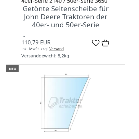
40er-Serie 2140 / 50er-Serie 3650
Getönte Seitenscheibe für
John Deere Traktoren der
40er- und 50er-Serie
...
110,79 EUR
inkl. MwSt.
zzgl.
Versand
Versandgewicht:
8,2
kg
NEU