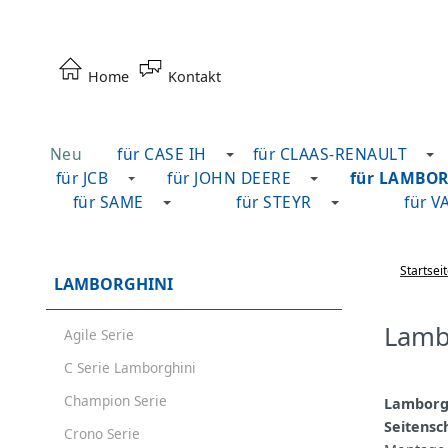
Home
Kontakt
Neu
für CASE IH
für CLAAS-RENAULT
für JCB
für JOHN DEERE
für LAMBO
für SAME
für STEYR
für V
Startsei
LAMBORGHINI
Lamb
Agile Serie
C Serie Lamborghini
Champion Serie
Lamborgh
Seitensc
Crono Serie