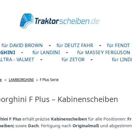
für DAVID BROWN
für DEUTZ FAHR
für FENDT
RGHINI
für LANDINI
für MASSEY FERGUSON
ALTRA - VALMET
für ZETOR
für LIN
te
»
LAMBORGHINI
»
F Plus Serie
orghini F Plus – Kabinenscheiben
ini F Plus
erhält präzise
Kabinenscheiben
für alle Positionen:
Fr
heiben
) sowie
Dach
. Fertigung nach
Originalmaß
und abgestimmt