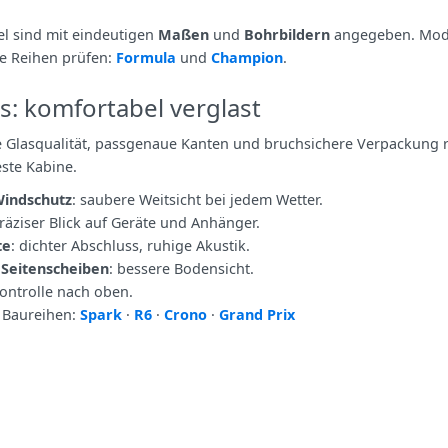
.
kel sind mit eindeutigen
Maßen
und
Bohrbildern
angegeben. Mode
e Reihen prüfen:
Formula
und
Champion
.
us: komfortabel verglast
 Glasqualität, passgenaue Kanten und bruchsichere Verpackung re
este Kabine.
Windschutz
: saubere Weitsicht bei jedem Wetter.
präziser Blick auf Geräte und Anhänger.
te
: dichter Abschluss, ruhige Akustik.
 Seitenscheiben
: bessere Bodensicht.
Kontrolle nach oben.
 Baureihen:
Spark
·
R6
·
Crono
·
Grand Prix