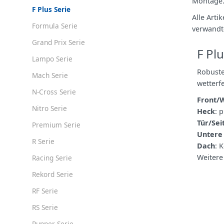
Montage
F Plus Serie
Alle Arti
Formula Serie
verwandt
Grand Prix Serie
F Pl
Lampo Serie
Robuste
Mach Serie
wetterf
N-Cross Serie
Front/
Nitro Serie
Heck
: 
Tür/Sei
Premium Serie
Untere
R Serie
Dach
: 
Weitere
Racing Serie
Rekord Serie
RF Serie
RS Serie
Runner Serie