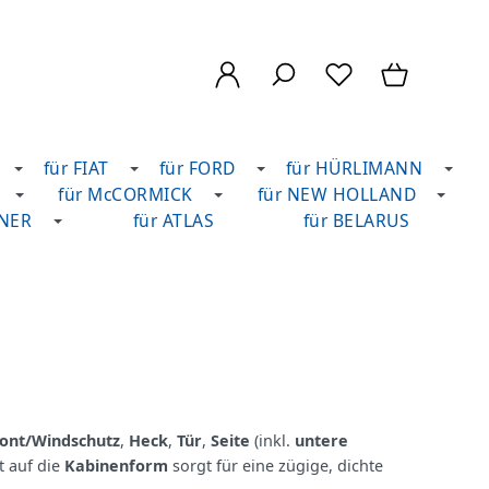
für FIAT
für FORD
für HÜRLIMANN
für McCORMICK
für NEW HOLLAND
DNER
für ATLAS
für BELARUS
ont/Windschutz
,
Heck
,
Tür
,
Seite
(inkl.
untere
 auf die
Kabinenform
sorgt für eine zügige, dichte