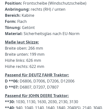
Position:
Frontscheibe (Windschutzscheibe)
Anbringung:
rechts (RH) / unten
Bereich:
Kabine
Form:
Flach
Tönung:
Getönt
Material:
Sicherheitsglas nach EU-Norm
Maße laut Skizze:
Breite oben: 266 mm
Breite unten: 199 mm
Höhe links: 626 mm
Höhe rechts: 622 mm
Passend für DEUTZ FAHR Traktor:
D **06:
D6806, D7006, D7206, D12006
D **07:
D6807, D7207, D7807
Passend für JOHN DEERE Traktor:
**30:
1030, 1130, 1630, 2030, 2130, 3130
**40:
940, 1040, 1140, 1640, 1840, 2040(S), 2140, 3040,