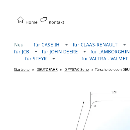
Home
Kontakt
Neu
für CASE IH
für CLAAS-RENAULT
für JCB
für JOHN DEERE
für LAMBORGHIN
für STEYR
für VALTRA - VALMET
Startseite
»
DEUTZ FAHR
»
D **07/C Serie
»
Türscheibe oben DE