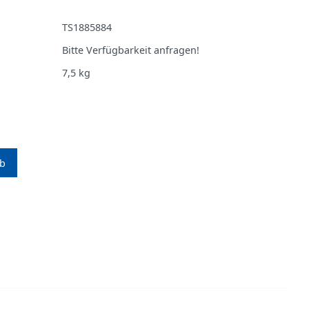
TS1885884
Bitte Verfügbarkeit anfragen!
7,5
kg
rb