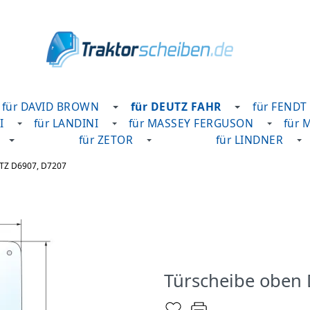
für DAVID BROWN
für DEUTZ FAHR
für FENDT
I
für LANDINI
für MASSEY FERGUSON
für 
für ZETOR
für LINDNER
UTZ D6907, D7207
Türscheibe oben