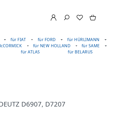
für FIAT
für FORD
für HÜRLIMANN
McCORMICK
für NEW HOLLAND
für SAME
für ATLAS
für BELARUS
 DEUTZ D6907, D7207